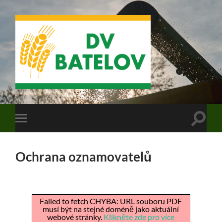
DV
Batelov
Přepn
Přepnout
vyhled
mobilní
pole
menu
Ochrana oznamovatelů
Failed to fetch CHYBA: URL souboru PDF
musí být na stejné doméně jako aktuální
webové stránky.
Klikněte zde pro více