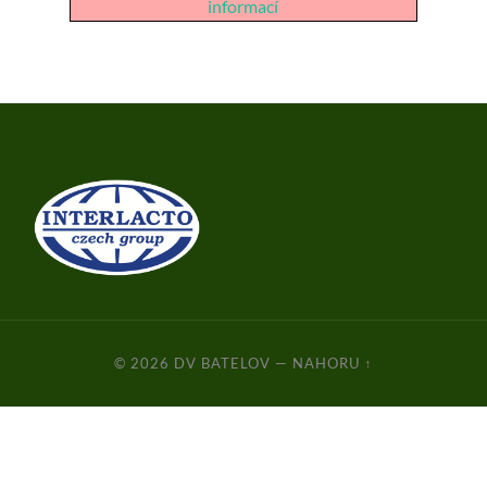
informací
© 2026
DV BATELOV
—
NAHORU ↑